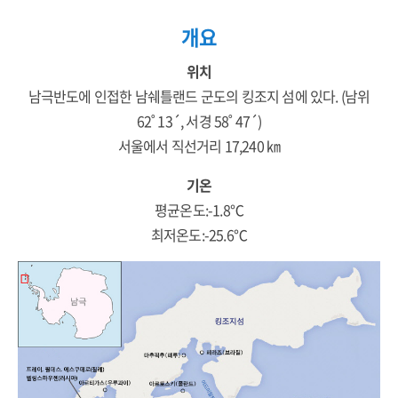
개요
위치
남극반도에 인접한 남쉐틀랜드 군도의 킹조지 섬에 있다. (남위
62˚ 13´, 서경 58˚ 47´)
서울에서 직선거리 17,240 ㎞
기온
평균온도:-1.8℃
최저온도:-25.6℃