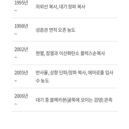
1995년
자외선 복사, 대기 장파 복사
~
1998년
성층권 연직 오존 농도
~
2002년
현열, 잠열과 이산화탄소 플럭스순복사
~
2005년
반사율, 상향 단파/장파 복사, 에어로졸 입사
~
수 농도
2006년
대기 중 블랙카본(굴뚝에 모이는 검댕) 관측
~