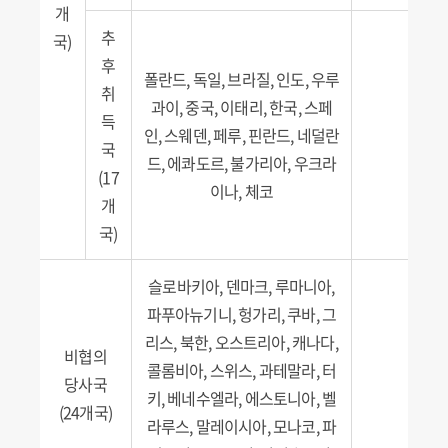
개
추
국)
후
폴란드, 독일, 브라질, 인도, 우루
취
과이, 중국, 이태리, 한국, 스페
득
인, 스웨덴, 페루, 핀란드, 네덜란
국
드, 에콰도르, 불가리아, 우크라
(17
이나, 체코
개
국)
슬로바키아, 덴마크, 루마니아,
파푸아뉴기니, 헝가리, 쿠바, 그
리스, 북한, 오스트리아, 캐나다,
비협의
콜롬비아, 스위스, 과테말라, 터
당사국
키, 베네수엘라, 에스토니아, 벨
(24개국)
라루스, 말레이시아, 모나코, 파