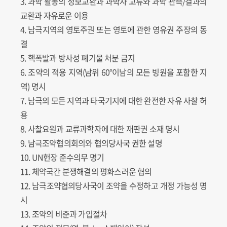
3. 과학 활동의 정보교환과 과학자 교류와 과학 관측/결과의
교환과 자유로운 이용
4. 남극지역의 영토주권 또는 영토에 관한 영유권 주장의 동
결
5. 핵폭발과 방사성 폐기물 처분 금지
6. 조약의 적용 지역(남위 60°이남의 모든 빙원을 포함한 지
역) 명시
7. 남극의 모든 지역과 타국기지에 대한 완전한 자유 사찰 허
용
8. 사찰요원과 교류과학자에 대한 재판권 소재 명시
9. 남극조약협의회의와 협의당사국 권한 설명
10. UN헌장 준수의무 명기
11. 체약국간 분쟁해결의 평화스러운 협의
12. 남극조약협의당사국이 조약을 수정하고 개정 가능성 명
시
13. 조약의 비준과 가입절차