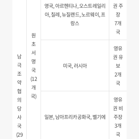
영국, 아르헨티나, 오스트레일리
권 주
아, 칠레, 뉴질랜드, 노르웨이, 프
장
랑스
7개
국
원
초
영유
서
남
권 유
명
극
미국, 러시아
보
국
조
2개
(12
약
국
개
협
국)
영유
의
권 비
당
일본, 남아프리카공화국, 벨기에
주장
사
3개
국
국
(29