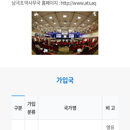
남극조약사무국 홈페이지 :
http://www.ats.aq
가입국
가입국 현황
가입
구분
국가명
비 고
분류
영유