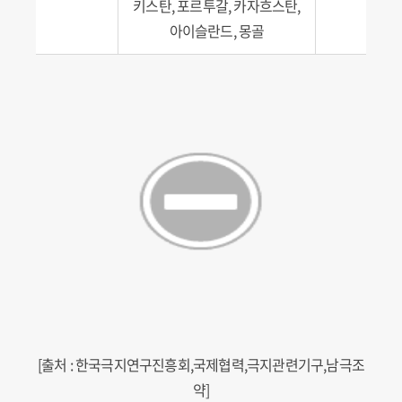
키스탄, 포르투갈, 카자흐스탄,
아이슬란드, 몽골
[출처 : 한국극지연구진흥회,국제협력,극지관련기구,남극조
약]