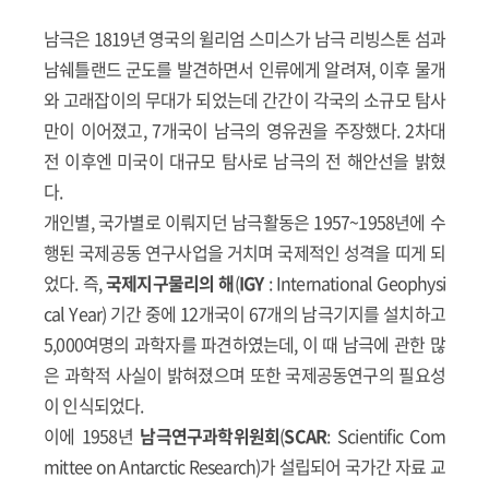
남극은 1819년 영국의 윌리엄 스미스가 남극 리빙스톤 섬과
남쉐틀랜드 군도를 발견하면서 인류에게 알려져, 이후 물개
와 고래잡이의 무대가 되었는데 간간이 각국의 소규모 탐사
만이 이어졌고, 7개국이 남극의 영유권을 주장했다. 2차대
전 이후엔 미국이 대규모 탐사로 남극의 전 해안선을 밝혔
다.
개인별, 국가별로 이뤄지던 남극활동은 1957~1958년에 수
행된 국제공동 연구사업을 거치며 국제적인 성격을 띠게 되
었다. 즉,
국제지구물리의 해
(
IGY
: International Geophysi
cal Year) 기간 중에 12개국이 67개의 남극기지를 설치하고
5,000여명의 과학자를 파견하였는데, 이 때 남극에 관한 많
은 과학적 사실이 밝혀졌으며 또한 국제공동연구의 필요성
이 인식되었다.
이에 1958년
남극연구과학위원회
(
SCAR
: Scientific Com
mittee on Antarctic Research)가 설립되어 국가간 자료 교