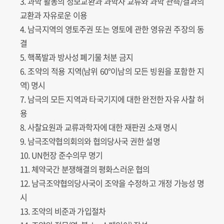
3. 과학 활동의 정보교환과 과학자 교류와 과학 관측/결과의
교환과 자유로운 이용
4. 남극지역의 영토주권 또는 영토에 관한 영유권 주장의 동
결
5. 핵폭발과 방사성 폐기물 처분 금지
6. 조약의 적용 지역(남위 60°이남의 모든 빙원을 포함한 지
역) 명시
7. 남극의 모든 지역과 타국기지에 대한 완전한 자유 사찰 허
용
8. 사찰요원과 교류과학자에 대한 재판권 소재 명시
9. 남극조약협의회의와 협의당사국 권한 설명
10. UN헌장 준수의무 명기
11. 체약국간 분쟁해결의 평화스러운 협의
12. 남극조약협의당사국이 조약을 수정하고 개정 가능성 명
시
13. 조약의 비준과 가입절차