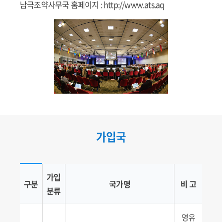
남극조약사무국 홈페이지 :
http://www.ats.aq
가입국
가입국 현황
가입
구분
국가명
비 고
분류
영유