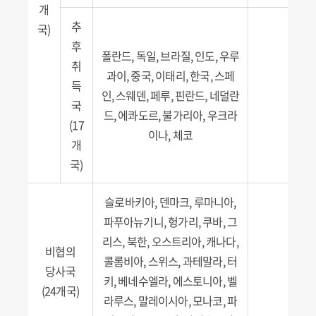
개
추
국)
후
폴란드, 독일, 브라질, 인도, 우루
취
과이, 중국, 이태리, 한국, 스페
득
인, 스웨덴, 페루, 핀란드, 네덜란
국
드, 에콰도르, 불가리아, 우크라
(17
이나, 체코
개
국)
슬로바키아, 덴마크, 루마니아,
파푸아뉴기니, 헝가리, 쿠바, 그
리스, 북한, 오스트리아, 캐나다,
비협의
콜롬비아, 스위스, 과테말라, 터
당사국
키, 베네수엘라, 에스토니아, 벨
(24개국)
라루스, 말레이시아, 모나코, 파