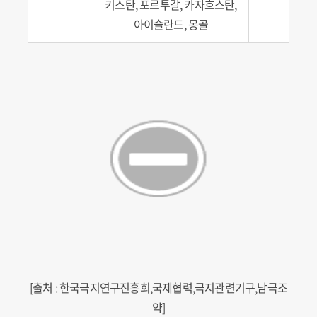
키스탄, 포르투갈, 카자흐스탄,
아이슬란드, 몽골
[출처 : 한국극지연구진흥회,국제협력,극지관련기구,남극조
약]