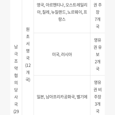
영국, 아르헨티나, 오스트레일리
권 주
아, 칠레, 뉴질랜드, 노르웨이, 프
장
랑스
7개
국
원
초
영유
서
남
권 유
명
극
미국, 러시아
보
국
조
2개
(12
약
국
개
협
국)
영유
의
권 비
당
일본, 남아프리카공화국, 벨기에
주장
사
3개
국
국
(29