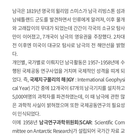
남극은 1819년 영국의 윌리엄 스미스가 남극 리빙스톤 섬과
남쉐틀랜드 군도를 발견하면서 인류에게 알려져, 이후 물개
와 고래잡이의 무대가 되었는데 간간이 각국의 소규모 탐사
만이 이어졌고, 7개국이 남극의 영유권을 주장했다. 2차대
전 이후엔 미국이 대규모 탐사로 남극의 전 해안선을 밝혔
다.
개인별, 국가별로 이뤄지던 남극활동은 1957~1958년에 수
행된 국제공동 연구사업을 거치며 국제적인 성격을 띠게 되
었다. 즉,
국제지구물리의 해
(
IGY
: International Geophysi
cal Year) 기간 중에 12개국이 67개의 남극기지를 설치하고
5,000여명의 과학자를 파견하였는데, 이 때 남극에 관한 많
은 과학적 사실이 밝혀졌으며 또한 국제공동연구의 필요성
이 인식되었다.
이에 1958년
남극연구과학위원회
(
SCAR
: Scientific Com
mittee on Antarctic Research)가 설립되어 국가간 자료 교