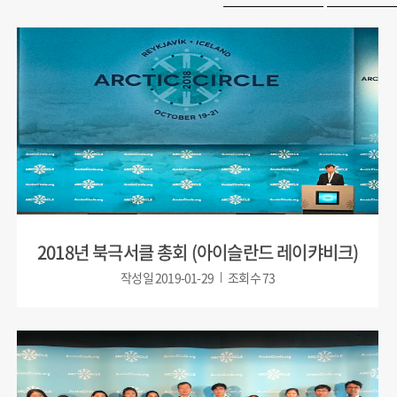
2018년 북극서클 총회 (아이슬란드 레이캬비크)
작성일
2019-01-29
조회수
73