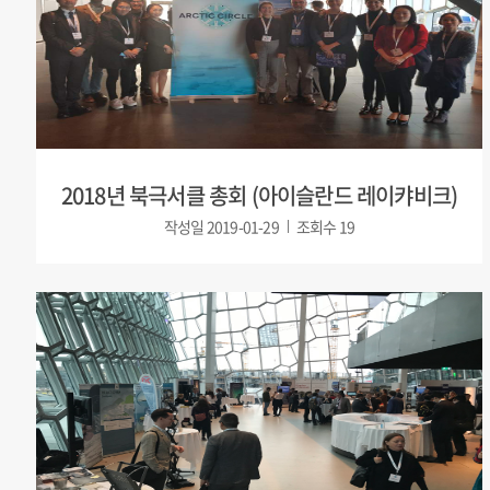
2018년 북극서클 총회 (아이슬란드 레이캬비크)
작성일
2019-01-29
조회수
19