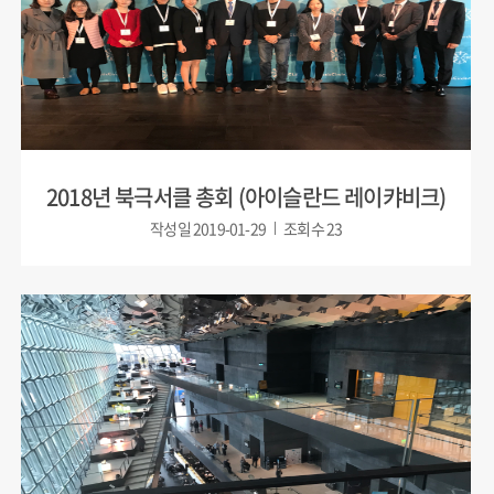
2018년 북극서클 총회 (아이슬란드 레이캬비크)
작성일
2019-01-29
조회수
23