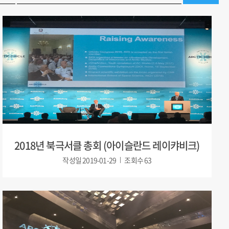
2018년 북극서클 총회 (아이슬란드 레이캬비크)
작성일
2019-01-29
조회수
63