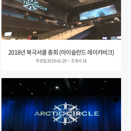
2018년 북극서클 총회 (아이슬란드 레이캬비크)
작성일
2019-01-29
조회수
18