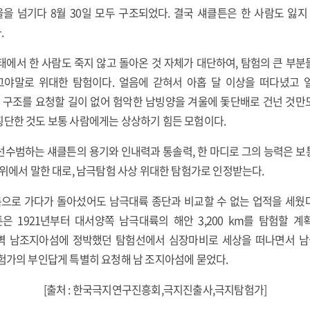
울을 넘기다 8월 30일 모두 구조되었다. 결국 섀클튼은 한 사람도 잃
.
태에서 한 사람도 죽지 않고 돌아온 것 자체가 대단하여, 탐험의 큰 부분
야말로 위대한 탐험이다. 얼음에 갇혀서 아홉 달 이상을 떠다녔고 
. 구조를 요청할 길이 없어 험악한 남빙양을 겨울에 돛단배로 건넌 것만
횡단한 것도 보통 사람에게는 상상하기 힘든 모험이다.
선수범하는 섀클튼의 용기와 인내력과 통솔력, 한 마디로 그의 능력은 보
 위에서 말한 대로, 남극탐험 사상 위대한 탐험가로 인정받는다.
으로 가다가 돌아섰어도 남극대륙 종단과 비교할 수 없는 업적을 세웠
은 1921년부터 대서양쪽 남극대륙의 해안 3,200 km를 탐험할 계
 새벽 남조지아섬에 정박했던 탐험선에서 심장마비로 세상을 떠나면서 남
험가의 부인답게 특별히 요청해 남 조지아섬에 묻었다.
[출처 : 한국극지연구진흥회,극지진출사,극지탐험가]