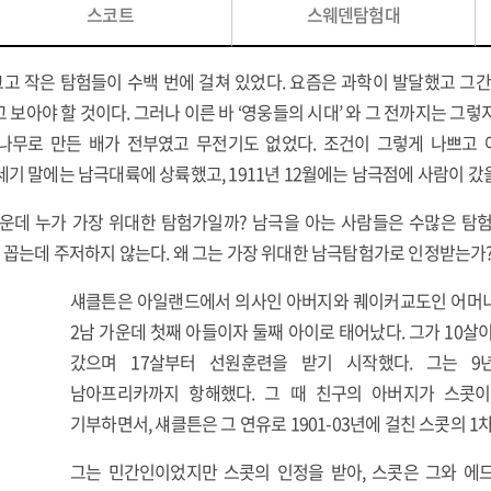
스코트
스웨덴탐험대
 크고 작은 탐험들이 수백 번에 걸쳐 있었다. 요즘은 과학이 발달했고 그
 보아야 할 것이다. 그러나 이른 바 ‘영웅들의 시대’ 와 그 전까지는 그렇
 나무로 만든 배가 전부였고 무전기도 없었다. 조건이 그렇게 나쁘
세기 말에는 남극대륙에 상륙했고, 1911년 12월에는 남극점에 사람이 갔
운데 누가 가장 위대한 탐험가일까? 남극을 아는 사람들은 수많은 탐
22)을 꼽는데 주저하지 않는다. 왜 그는 가장 위대한 남극탐험가로 인정받는가
섀클튼은 아일랜드에서 의사인 아버지와 퀘이커교도인 어머니 사
2남 가운데 첫째 아들이자 둘째 아이로 태어났다. 그가 10살
갔으며 17살부터 선원훈련을 받기 시작했다. 그는 9
남아프리카까지 항해했다. 그 때 친구의 아버지가 스콧
기부하면서, 섀클튼은 그 연유로 1901-03년에 걸친 스콧의 
그는 민간인이었지만 스콧의 인정을 받아, 스콧은 그와 에