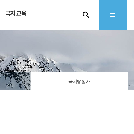
극지 교육
극지탐험가