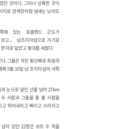
었던 것이다. 그러나 상륙한 곳이
군서지로 양계장처럼 냄새는 났어도
북쪽에 있는 포클랜드 군도가
를 보고， 남조지아섬으로 가기로
 판자로 덮었고 돛대를 세웠다.
떠났다. 그들은 작은 돛단배로 죽음의
해해 5월 10일 남 조지아섬의 서쪽
과 눈으로 덮인 산을 넘어 27km
 두 사람과 그들을 돌 볼 사람을
어지고 뛰어내리고 빠지고 쓰러지고
남아 있던 22명은 보트 두 척을