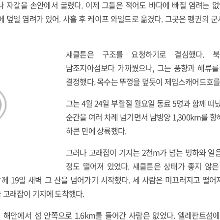
 자갈을 손안에서 굴렸다. 이제 그들은 적어도 바다에 빠질 염려는 없
에 덮일 염려가 있어. 사흘 후 케이프 와일드로 옮겼다. 그곳은 펭귄의 
섀클튼은 구조를 요청하기로 결심했다. 
남조지아섬보다 가까웠으나, 그는 풍향과 해류
결정했다. 목수는 뚜껑을 덮듯이 제임스캐어드호를
그는 4월 24일 부활절 월요일 동료 5명과 함께 
순간을 여러 차례 넘기면서 남빙양 1,300km를 항
하콘 만에 상륙했다.
그러나 고래잡이 기지는 2천m가 넘는 빙하와 얼음
정도 떨어져 있었다. 섀클튼은 상태가 좋지 않은
께 19일 새벽 그 산을 넘어가기 시작했다. 세 사람은 미끄러지고 떨
 고래잡이 기지에 도착했다.
 해안에서 섬 안쪽으로 1.6km를 들어간 사람은 없었다. 엘레판트섬에 