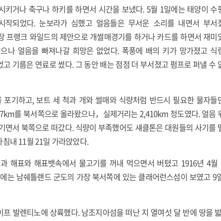
시키거나 축구나 하키를 하면서 시간을 보냈다. 5월 1일에는 태양이 수
시작되었다. 눈보라가 심했고 얼음들은 무서운 소리를 내면서 부서
장 프랭크 와일드의 제안으로 개썰매경기를 하거나 카드를 하면서 재미
올랐으나 얼음을 빠져나갈 희망은 없었다. 폭풍에 배의 키가 망가졌고 식
고 기름은 연료로 썼다. 그 동안 배는 점점 더 부서졌고 펌프로 퍼낼 수 
를 포기하고, 보트 세 척과 개와 썰매와 식량처럼 반드시 필요한 물자들
17km를 북서쪽으로 올라왔으나，실제거리는 2,410km 정도였다. 얼음
옮기면서 북쪽으로 떠갔다. 식량이 부족했어도 섀클톤은 대원들의 사기를 
침내 11월 21일 가라앉았다.
과 해표와 해표뱃속에서 물고기를 꺼내 먹으면서 버텼고 1916년 4월
 낮에는 남쉐틀랜드 군도의 가장 북서쪽에 있는 클래어런스섬이 보였고 9
이프 발렌티노에 상륙했다. 남조지아섬을 떠난 지 열여섯 달 반에 땅을 밟