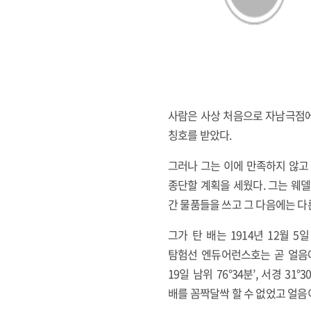
사람은 사상 처음으로 자남극점에
칭호를 받았다.
그러나 그는 이에 만족하지 않고 1
종단할 계획을 세웠다. 그는 웨
간 물품들을 쓰고 그 다음에는 다
그가 탄 배는 1914년 12월 
탐험선 엔듀어런스호는 곧 얼음에
19일 남위 76°34분’, 서경 
배를 꼼짝달싹 할 수 없었고 얼음