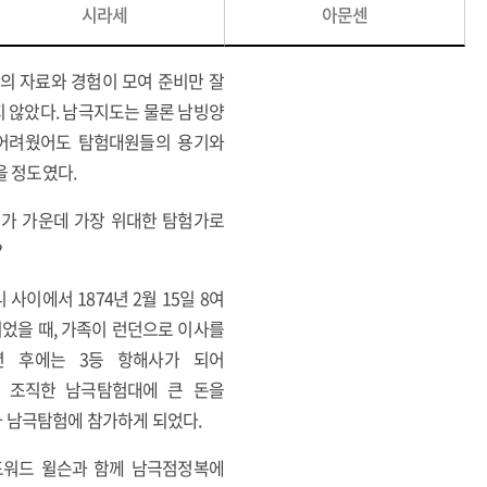
시라세
아문센
간의 자료와 경험이 모여 준비만 잘
지 않았다. 남극지도는 물론 남빙양
고 어려웠어도 탐험대원들의 용기와
을 정도였다.
험가 가운데 가장 위대한 탐험가로
?
이에서 1874년 2월 15일 8여
이었을 때, 가족이 런던으로 이사를
년 후에는 3등 항해사가 되어
이 조직한 남극탐험대에 큰 돈을
1차 남극탐험에 참가하게 되었다.
드워드 윌슨과 함께 남극점정복에