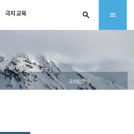
극지 교육
극지탐험가