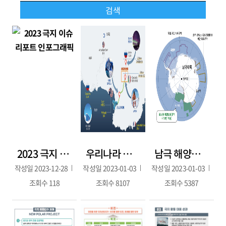
2023 극지 이슈 리포트 인포그래픽
우리나라 남극 내륙진출로(K-루트) 및 연구거점, 내륙기지 후보지역 현황
남극 해양보호구역 지정 및 추가 지정 제안 현황
작성일
2023-12-28
작성일
2023-01-03
작성일
2023-01-03
조회수
118
조회수
8107
조회수
5387