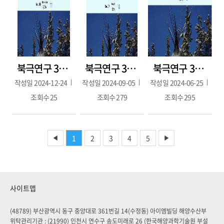
북극연구 38호(2024.11.30)
북극연구 37호(2024년 8월)
북극연구 36호(2024년 5월)
작성일
2024-12-24
작성일
2024-09-05
작성일
2024-06-25
조회수
25
조회수
279
조회수
295
1
2
3
4
5
◀
▶
사이트맵
(48789) 부산광역시 동구 중앙대로 361번길 14(수정동) 아이엠빌딩 해양수산부
위탁관리기관 : (21990) 인천시 연수구 송도미래로 26 (한국해양과학기술원 부설