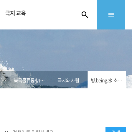
극지 교육
북극해운정보(KMI)
북극물류동향(영산대)
극지와 사람
빙.being.氷 소식지