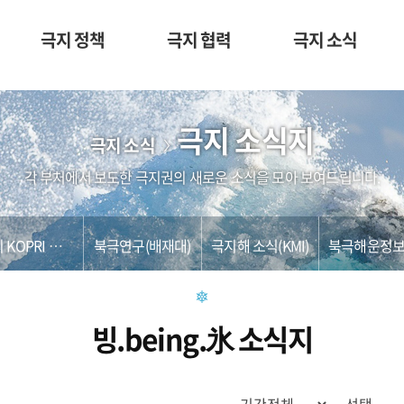
극지 정책
극지 협력
극지 소식
극지 소식지
극지 소식
각 부처에서 보도한 극지권의 새로운 소식을 모아 보여드립니다.
이 외 KOPRI 발간물
북극연구(배재대)
극지해 소식(KMI)
빙.being.氷 소식지