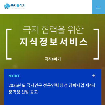
NOTICE
2026 청소년 북극연구체험단 (21C 다산주니어)
북극항로 정책토론회: 북극항로, 속도전이 아닌
극지환경재현실용화센터 입주기업 모집
극지연구소, 2026-27년 남극과학기지 월동연구대
2026년도 극지연구 전문인력 양성 장학사업 제4차
1차 심사 합격자 발표
책임의 항로
모집
장학생 선발 공고