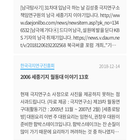
항로 운항에 성공함에.......
[남극탐사기] 31차대 입남극 하는 날 김성중 극지연구소
책임연구원의 남극 세종기지 이야기입니다. http://ww
w.daejonilbo.com/news/newsitem.asp?pk_no=134
6532 [남극에 가다④] 드디어 남극, 설원에 발을 딛다 KB
S 기자의 남극 취재기입니다. https://news.v.daum.ne
t/v/20181206192202568 북극써클 포럼 개최.."기후변
화인한 북극의 위협은 全지구 위협" 외교부와 해양수산
부 등이 공동주최하는 '북극써클 한국포럼'이 개최됐습
한국극지연구진흥회
2018-12-14
니다. https://news.v.daum.net/v/2018120817425532
9 2018 북극협력주간 개최..'2050 극지비전' 선포 북극협
2006 세종기지 월동대 이야기 13호
력주간을 맞아 앞으로의 극지 활동 청사진을 밝혔습니
다. https://news.v.daum.net/v/20181211101731063
현재 극지연구소 사정으로 사진을 제공하지 못하는 점
.......
사과드립니다. (자료 제공 : 극지연구소) 제19차 월동연
구대(활동기간 : 2005년 11월 ~ 2007년 2월) [세종로탐
방] 대원요리 이번 주 대원요리는 임현식, 권창우 대원이
준비한 함박스테이크입니다. 함박스테이크는 잔 손질이
많이 가기 때문에 요리하기 꺼려하는 것 중 하나였지만,
권창우 대원이 한국에 있는 여자 친구에게 만들어주기