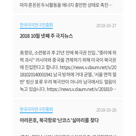
마자 혼돈된 두뇌활동을 에너지 충만한 상태로 촉진시키
는 습관적인 행동이다. 언뜻 째진 눈동자 가장자리에 끼
어있는 작은 이물질을 한손으로 비벼 제거하면서, 비몽
한국극지연구진흥회
2018-10-27
사몽간에 보여지는 탁상시계가 오후 3시를 가르키고 있
었다. ‘오후에는 머리를 깍기로 되어 있었지....’ 남극생활
2018 10월 넷째 주 극지뉴스
이 2개월째 접어드는 시기에서 주방장인 황금석씨가 영
양식의 음식을 공급.......
美항모, 소련붕괴 후 27년 만에 북극권 진입.."중러에 위
력 과시" 러시아와 중국을 견제하기 위해 미국이 북극권
에 진입한다고 합니다. https://news.v.daum.net/v/20
181020140001941 남극 빙하에 거대 균열..'서울 면적 절
반' 빙산 표류 우려 북극만이 아니라 남극에서도 얼음이
녹고 있습니다. https://news.v.daum.net/v/20181018
170603233 남극서 거대한 '직사각형 빙산' 발견.."최근
분리된 듯" 남극에서 기이하게 직사각형 빙산이 발견돼
한국극지연구진흥회
2018-10-26
화제입니다. https://news.v.daum.net/v/2018102311
1603622 국립해양박물관, 극지·해양도서 독후감 당전
아라온호, 북극항로‘난코스’실마리를 찾다
작 전시 및 극지포럼 개최 부산 국립해양박물관에서 극
지 관련 행사들이 진행됩니다. http://www.......