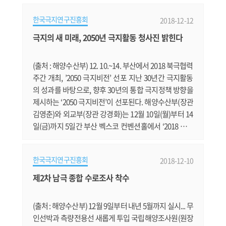
위한 연습무대로 이번 요리에 도전하였습니다. 먼저 이
한국극지연구진흥회
2018-12-12
사실을 모르고 실험 대상자가 되어주신 월동대 대원 모
두에게 감사의 말씀 드립니다. 하루 전에 조리장님이 준
극지의 새 미래, 2050년 극지활동 청사진 밝힌다
비해둔 갈아놓은 소고기와 돼지고기를 임현식 대원이 화
려한 칼 솜씨로 잘게 다지고, 권.......
(출처 : 해양수산부) 12. 10.~14. 부산에서 2018 북극협력
주간 개최, ’2050 극지비전’ 선포 지난 30년간 극지활동
의 성과를 바탕으로, 향후 30년의 통합 극지정책 방향을
제시하는 ‘2050 극지비전’이 선포된다. 해양수산부(장관
김영춘)와 외교부(장관 강경화)는 12월 10일(월)부터 14
일(금)까지 5일간 부산 벡스코 컨벤션홀에서 ‘2018 북극
협력주간(Arctic Partnership Week 2018)’을 개최한다.
북극협력주간은 국내외 북극 전문가가 모여 북극 관련
한국극지연구진흥회
2018-12-10
정책, 과학기술, 산업 등 다양한 분야에서 지속가능한 북
극의 미래를 모색하는 자리로, 2016년부터 매년 개최되
제2차 남극 종합 수로조사 착수
어 우리나라의 대표적인 북극브랜드로 자리 잡았다. 3회
째를 맞은 이번 행사.......
(출처 : 해양수산부) 12월 9일부터 내년 5월까지 실시... 무
인선박과 측량전용선 새롭게 투입 국립해양조사원(원장