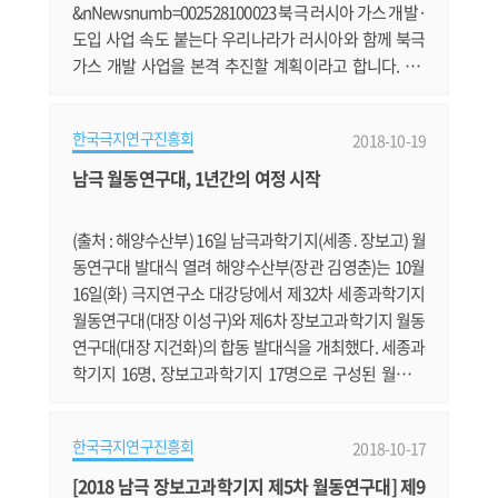
&nNewsnumb=002528100023 북극 러시아 가스 개발·
도입 사업 속도 붙는다 우리나라가 러시아와 함께 북극
가스 개발 사업을 본격 추진할 계획이라고 합니다. htt
p://www.ekn.kr/news/article.html?no=391226 지건
화 장보고과학기지 월동연구대장 “극지 우주 환경 연구
한국극지연구진흥회
2018-10-19
기대” 지건화 장보고과학기지 월동연구대장 인터뷰입니
다. http://www.etoday.co.kr/news/section/newsvie
남극 월동연구대, 1년간의 여정 시작
w.php?idxno=1674653 북극에서 쏟아지는 '하얀 가
루'의 정체는? 미국 항공우주국이 북극 그린란드 지.......
(출처 : 해양수산부) 16일 남극과학기지(세종․장보고) 월
동연구대 발대식 열려 해양수산부(장관 김영춘)는 10월
16일(화) 극지연구소 대강당에서 제32차 세종과학기지
월동연구대(대장 이성구)와 제6차 장보고과학기지 월동
연구대(대장 지건화)의 합동 발대식을 개최했다. 세종과
학기지 16명, 장보고과학기지 17명으로 구성된 월동연
구대는 발대식 이후 남극에 파견되어 약 1년간 연구활동
과 기지운영 임무를 수행하게 된다. 우리나라의 월동연
한국극지연구진흥회
2018-10-17
구대원은 1988년 12명의 제1차 세종과학기지 월동연구
대를 시작으로 이번 파견까지 총 606명에 달하게 됐다.
[2018 남극 장보고과학기지 제5차 월동연구대] 제9