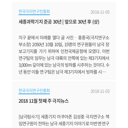
R(Commission for the Conservation of Antarctic Ma
한국극지연구진흥회
2018-11-05
rine Living Resources): 남극해 수역의 해양생물자원을
보존하고, 합리적으로 이용하기 위해 1982년에 설립된
세종과학기지 준공 30년 | 앞으로 30년 후 (상)
국제기구로, 이빨고기류와 크릴류 등을 관리 ** 주요국
입어 승인 척수 : 한국 9(이빨.......
지구 끝에서 미래를 열다 글 사진 · 홍종국(극지연구소
부소장) 2050년 10월 10일, 15명의 연구원들이 남극 장
보고기지를 가기 위하여 인천국제공항에 모였다. 이번
연구팀의 임무는 남극 대륙의 안쪽에 있는 제3기지에서
3,000m 깊이에 있는 남극의 빙하를 시추하는 것이다. 수
년 동안 이들 연구팀은 남극 제3기지에서 빙하를 시추하
였는데 해마다 채취하는 빙하의 심도가 깊어져 올해에는
2,000m부터 2,500m 사이의 빙하를 채취하는 것을 목표
한국극지연구진흥회
2018-11-03
로 하고 있다. 30년 후 세계 최초 100만 년 전 빙하 확보할
것 남극빙하는 눈이 굳어져 생긴 것으로 많은 공기방울
2018 11월 첫째 주 극지뉴스
을 포함하고 있다. 이 공기는 눈이 내릴 당시 형성된 것으
로 이것의 성분을 분석하면.......
[남극탐사기] 세종기지 아쿠아존 김성중 극지연구소 책
임연구원이 전하는 남극 세종기지 이야기로 이번엔 연구