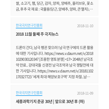
쌀, 소고기, 햄, 당근, 감자, 양파, 양배추, 올리브유, 꽃소
금, 후추 국 재 료 : 국물용(당근, 양배추, 양파, 큰 멸치), 계
란, 파 일일 주방장 : 양 영 선 도 우 미 : 박 정 민 요리는 먹
는 것도 좋지만 만들 때의 기분도 좋은 것 같군요. 그렇지
한국극지연구진흥회
2018-11-10
만 불안하기도 하지요. 대원들의 맛의 평이 어떨까? 맛이
있다고 할까? 아니면 음~~~ 뭐 그럴까? (--);; 아무튼 3월 1
2018 11월 둘째 주 극지뉴스
9일 오후에 요리를 시작 했습니다. 우선 쌀을 씻어 놓
고.......
드론이 간다, 남극 펭귄 찾으러! 남극 연구에의 드론 활용
에 대한 기사입니다. https://news.v.daum.net/v/2018
1029030120347 [조용한 영토분쟁] <17> 2048년 남극조
약 만료.. 강대국들 신경전 남극조약과 남극 쟁탈전에 대
한 기사입니다. https://news.v.daum.net/v/20181102
170327723 '세계 최대 해양보호구역' 지정 좌절..남극생
물회의 합의 실패 남극해의 해양생물자원 보호구역에 대
한 기사입니다. https://news.v.daum.net/v/20181103
한국극지연구진흥회
2018-11-09
171427500 한국, 남극해 조업에 최다 입어 승인 확보 한
국이 남극해 조업권을 가장 많이 확보했다고 합니다. htt
세종과학기지 준공 30년 | 앞으로 30년 후 (하)
ps://news.v.daum.net/v/20181104110018071 남극여