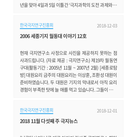
년을 맞아 4일과 5일 이틀간 ‘극지과학의 도전 과제와 대
한민국의 미래’라는 주제로 국제 세미나를 개최한다. 이
번 세미나는 지난 5월 열린 ‘남극포럼*’에 이어 개최되는
한국극지연구진흥회
2018-12-03
극지행사로, 국내·외 극지연구 전문가들이 함께 모여 극
지연구의 미래에 대해 논의하는 자리로서 큰 의미가 있
2006 세종기지 월동대 이야기 12호
다. * 탐험가 제임스 후퍼, 미생 윤태호 작가 등의 강연을
통해 국민들에게 남극.......
현재 극지연구소 사정으로 사진을 제공하지 못하는 점
사과드립니다. (자료 제공 : 극지연구소) 제19차 월동연
구대(활동기간 : 2005년 11월 ~ 2007년 2월) [세종로탐
방] 대원요리 금주의 대원요리는 이상훈, 조환성 대원이
준비하였습니다. 두 대원은 기지의 막내로서 아직 요리
경험이 부족한 탓에 늘 애를 먹고 있습니다. 그들이 준비
한 금주의 대원 요리는 삼겹살이었습니다. 삼겹살에는
소주가 따르기 마련인데, 일요일 저녁의 술자리라서 그
한국극지연구진흥회
2018-12-01
런지 다들 부담스런 표정이었습니다. 하지만 몇몇 애주
가들은 아주 반가운 표정이었습니다. 그들이 모인 테이
2018 11월 다섯째 주 극지뉴스
블은 철옹성처럼 단단하여 밤이 깊어가도록 술잔이 오고
갔습니다. 요리를 하고 있는 두 대.......