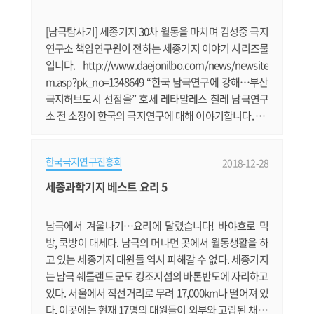
수 없는 상황에 도달했다고 여겨지는 빙하이다. 스웨이
츠 빙하.......
[남극탐사기] 세종기지 30차 월동을 마치며 김성중 극지
연구소 책임연구원이 전하는 세종기지 이야기 시리즈물
입니다. http://www.daejonilbo.com/news/newsite
m.asp?pk_no=1348649 “한국 남극연구에 강해…부산
극지허브도시 선점을” 호세 레타말레스 칠레 남극연구
소 전 소장이 한국의 극지연구에 대해 이야기합니다. htt
p://www.kookje.co.kr/news2011/asp/newsbody.as
p?code=2100&key=20181221.22023008492 [남극에
한국극지연구진흥회
2018-12-28
가다⑥] 장보고 기지 사람들의 일상은? KBS 기자의 남극
취재기 시리즈입니다. https://news.v.daum.net/v/20
세종과학기지 베스트 요리 5
181220172545228 "우주 비밀 간직한 '운석의 보고' 극
지, 현장연구에 답이 있다" 제9회 전국학생극지논술공
남극에서 겨울나기…요리에 달렸습니다! 바야흐로 먹
모.......
방, 쿡방이 대세다. 남극의 머나먼 곳에서 월동생활을 하
고 있는 세종기지 대원들 역시 피해갈 수 없다. 세종기지
는 남극 쉐틀랜드 군도 킹조지섬의 바톤반도에 자리하고
있다. 서울에서 직선거리로 무려 17,000km나 떨어져 있
다. 이곳에는 현재 17명의 대원들이 외부와 고립된 채 기