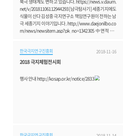
북극 생태계도 변하고 있습니다. https://news.v.daum.
net/v/20181106112944293 [남극탐사기] 세종기지에도
식물이 산다 김성중 극지연구소 책임연구원이 전하는 남
극 세종기지 이야기입니다. http://www.daejonilbo.co
m/news/newsitem.asp?pk_no=1342305 中면적 3배
만 한 오존 구멍..한번 뚫린 상처 70년 간다 남극 오존 구
멍에 대한 심층 기사입니다. https://news.v.daum.net/
한국극지연구진흥회
2018-11-16
v/20181110120046004 얼음과 펭귄의 땅, 남극으로 간
진주사람 이영호씨 남극점으로 가는 K-루트 개발에 참여
2018 극지체험전시회
한 이영호씨 이야기입니다. http://www.dandinews.co
m/news/articleView.html?idxno=4280 그린란드.......
행사 안내 http://kosap.or.kr/notice/2833
한국극지연구진흥회
2018-11-14