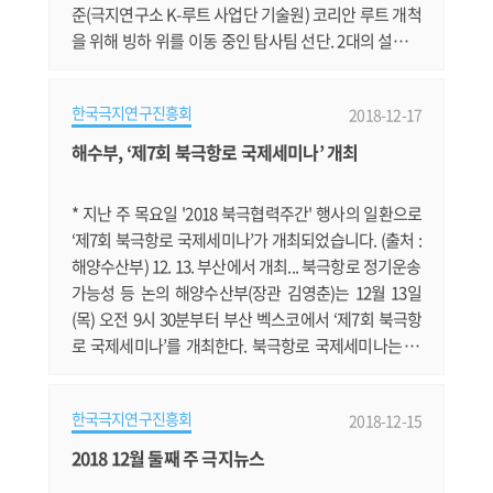
준(극지연구소 K-루트 사업단 기술원) 코리안 루트 개척
을 위해 빙하 위를 이동 중인 탐사팀 선단. 2대의 설상차
가 연료탱크 썰매를 끌고 있다. 19세기 이후 아문센·스콧
의 남극탐험을 시작으로 미국, 유럽(독일, 프랑스, 이탈리
한국극지연구진흥회
2018-12-17
아, 영국 등), 러시아, 일본, 중국 등 소위 남극탐사 선도국
이라고 일컬어지는 나라들은 남극 대륙에 자국의 내륙기
해수부, ‘제7회 북극항로 국제세미나’ 개최
지를 건설하고 고유의 육상루트를 확보하여 다양한 남극
연구를 수행하고 있다.......
* 지난 주 목요일 '2018 북극협력주간' 행사의 일환으로
‘제7회 북극항로 국제세미나’가 개최되었습니다. (출처 :
해양수산부) 12. 13. 부산에서 개최... 북극항로 정기운송
가능성 등 논의 해양수산부(장관 김영춘)는 12월 13일
(목) 오전 9시 30분부터 부산 벡스코에서 ‘제7회 북극항
로 국제세미나’를 개최한다. 북극항로 국제세미나는 지
구 온난화로 북극 해빙이 증가하면서 활용 가능성이 높
아지고 있는 북극항로의 운송 참여방안을 논의하기 위해
한국극지연구진흥회
2018-12-15
지난 2011년부터 개최된 북극항로 분야 대표 행사이다. 7
회째를 맞이한 이번 세미나는 올해 8월 덴마크 머스크사
2018 12월 둘째 주 극지뉴스
(社)가 세계 최초로 유럽~아시아 간 컨테이너선의 북극