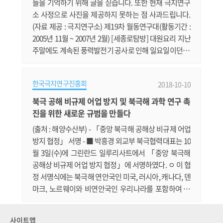
들을 기억하기 위해 글을 싣습니다. 또한 현재 극지연구
소 사정으로 사진을 제공하지 못하는 점 사과드립니다.
(자료 제공 : 극지연구소) 제19차 월동연구대(활동기간 :
2005년 11월 ~ 2007년 2월) [세종로탐방] 대원요리 지난
주말에도 계속된 풍력발전기 공사로 인해 일요일이던 대
원요리가 화요일로 변경되었습니다. 이번주에는 대원요
리는 임현식, 권창우 대원이 꼬리곰탕을 준비했습니다.
한국극지연구진흥회
2018-10-10
먼저 이틀전 황금석 조리장으로부터 소 꼬리뼈를 수령하
여 핏물을 제거한 다음, 오후 1시부터 음식준비를 하였습
북극 공해 비규제 어업 방지 및 북극해 과학 연구 촉
니다. 먼저 잘 잘라진 꼬리뼈를 푹 삶아 낸 다음, 건져내서
진을 위한 새로운 규범을 만들다
잘 씻고 다시 깨끗한 물.......
(출처 : 해양수산부) - 「중앙 북극해 공해상 비규제 어업
방지 협정」 서명 - ■ 박흥경 외교부 북극협력대표는 10
월 3일(수)에 그린란드 일루리사트에서 「중앙 북극해
공해상 비규제 어업 방지 협정」에 서명하였다. ㅇ 이 협
정 서명식에는 북극해 연안국인 미국, 러시아, 캐나다, 덴
마크, 노르웨이와 비연안국인 우리나라를 포함하여 중
국, 일본, 아이슬란드, EU 등 총 10개국 정부대표가 참석
하였다. ■ 이 협정 체결을 통해 한시적으로 북극 공해의
사이트맵