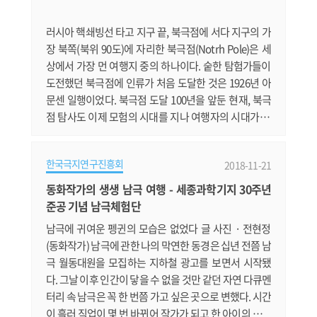
역사를 다룬 기사입니다. http://www.kookje.co.kr/ne
ws2011/asp/newsbody.asp?code=0500&key=20
러시아 핵쇄빙선 타고 지구 끝, 북극점에 서다 지구의 가
1.......
장 북쪽(북위 90도)에 자리한 북극점(Notrh Pole)은 세
상에서 가장 먼 여행지 중의 하나이다. 숱한 탐험가들이
도전했던 북극점에 인류가 처음 도달한 것은 1926년 아
문센 일행이었다. 북극점 도달 100년을 앞둔 현재, 북극
점 탐사도 이제 모험의 시대를 지나 여행자의 시대가 되
었다. 국내 최초로 세계 최대 26,000톤급 러시아 핵쇄빙
선(Ice Breaker) 타고 여름 북극점을 탐방한 김완수 펭귄
한국극지연구진흥회
2018-11-21
작가의 여행기를 싣는다. 북극점 탐방루트 글 사진 · 김완
수(극지방 전문 여행가) 핀란드 헬싱키로 날아가서, 러시
동화작가의 생생 남극 여행 - 세종과학기지 30주년
아의 부동항이자 군사항인 무르만스크(Murmansk)까
준공 기념 남극체험단
지 비행기로 간 후, 그곳에서 러.......
남극에 귀여운 펭귄의 모습은 없었다 글 사진 · 전현정
(동화작가) 남극에 관한 나의 막연한 동경은 십년 전쯤 남
극 월동대원을 모집하는 지하철 광고를 보면서 시작됐
다. 그날 이후 인간이 닿을 수 없을 것만 같던 자연 다큐멘
터리 속 남극은 꼭 한 번쯤 가고 싶은 곳으로 변했다. 시간
이 흘러 직업이 몇 번 바뀌어 작가가 되고 한 아이의 엄마