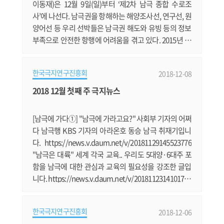
이동재)은 12월 9일(일)부터 ‘제2차 남극 종합 수로조
사’에 나선다. 남극권을 항해하는 해양조사선, 연구선, 원
양어선 등 우리 선박들은 남극권 해도와 유빙 등의 정보
부족으로 안전한 항행에 어려움을 겪고 있다. 2015년 12
월 국적 원양어선인 썬스타호가 남극에서 유빙에 의해
좌초된 사고도 이러한 바닷길 정보 부족으로 인해 발생
한국극지연구진흥회
2018-12-08
하였다. 이에, 국립해양조사원은 남극 해역의 안전한 선
박 항해를 지원하기 위해 2016년 남극 장보고기지 일대
2018 12월 첫째 주 극지뉴스
(Ross Sea)에 대한 현장답사를 시작으로 2017년에 3차
원 스캐너, 드론, 수중음향.......
[남극에 가다①] "남극에 가라고요?" 사회부 기자의 어쩌
다 남극행 KBS 기자의 아라온호 동승 남극 취재기입니
다. https://news.v.daum.net/v/20181129145523776
"남극은 대륙" 세계 각국 교육.. 우리도 5대양·6대주 포
함을 남극에 대한 관심과 교육의 필요성을 강조한 글입
니다. https://news.v.daum.net/v/2018112314101707
8 빙하 녹으니.. 북극서 미·중·러 '新냉전' 강대국들의 군
사 패권 경쟁장으로 떠오른 북극 이야기입니다. https://
한국극지연구진흥회
2018-12-06
news.v.daum.net/v/20181201030420725 남극세종과