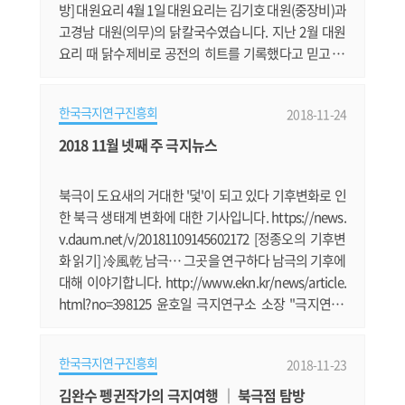
방] 대원요리 4월 1일 대원요리는 김기호 대원(중장비)과
고경남 대원(의무)의 닭칼국수였습니다. 지난 2월 대원
요리 때 닭수제비로 공전의 히트를 기록했다고 믿고 있
는 두 대원은 업그레이드된 닭수제비를 다시 만들어볼까
했습니다. 하지만, 오랜만에 칼국수를 먹고 싶다는 여러
한국극지연구진흥회
2018-11-24
대원의 간곡한 바램을 고려해서 닭칼국수로 메뉴를 결정
하게 됐습니다. 자원봉사자로 나선 박정민 대원이 칼국
2018 11월 넷째 주 극지뉴스
수를 반죽하고, 예쁘게 면을 썰었습니다. 지질담당 권창
우 대원도 옆에서 도왔다고 주.......
북극이 도요새의 거대한 '덫'이 되고 있다 기후변화로 인
한 북극 생태계 변화에 대한 기사입니다. https://news.
v.daum.net/v/20181109145602172 [정종오의 기후변
화 읽기] 冷風乾 남극… 그곳을 연구하다 남극의 기후에
대해 이야기합니다. http://www.ekn.kr/news/article.
html?no=398125 윤호일 극지연구소 소장 "극지연구,
제2 쇄빙연구선이 돌파구 될 것" 윤호일 극지연구소 소
장이 제2 쇄빙연구선의 필요성에 대해 역설했습니다. ht
한국극지연구진흥회
2018-11-23
tps://news.v.daum.net/v/20181118190802390 바렌
츠의 꿈: 북극항로와 환동해시대의 개막 북극항로 개척
김완수 펭귄작가의 극지여행 ｜ 북극점 탐방