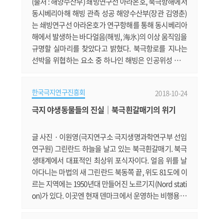
(출처 : 해양수산부) 쇄빙연구선 아라온호, 북극항해에서
동시베리아해 해빙 관측 성공 해양수산부(장관 김영춘)
는 쇄빙연구선 아라온호가 연구항해를 통해 동시베리아
해에서 발생하는 바다얼음(해빙, 海氷)의 이상 움직임을
규명할 실마리를 찾았다고 밝혔다. 북극항로를 지나는
선박을 위협하는 요소 중 하나인 해빙은 인공위성 관측
이 시작된 1979년 이후 40년 동안 감소 추세를 보이고 있
다. 그러나, 태평양에서 북극항로를 드나드는 관문인 동
한국극지연구진흥회
2018-10-24
시베리아해에서는 다른 북극해역과 달리 해빙들이 모여
드는 이상현상이 지속적으로 나타나고 있다. 이 때문에
극지 야생동물들의 진실｜북극흰갈매기의 위기
동시베리아해는 북극항로에서 가장 위험한 구간으로 꼽
힌다. 최근까지도 이 해역에 접.......
글 사진 · 이원영(극지연구소 극지생명과학연구부 선임
연구원) 그린란드 하늘을 날고 있는 북극흰갈매기. 북극
생태계에서 대표적인 최상위 포식자이다. 얼음 위를 날
아다니는 마법의 새 그린란드 북동쪽 끝, 위도 81도에 이
르는 지역에는 1950년대 만들어진 노르기지(Nord stati
on)가 있다. 이곳엔 현재 덴마크에서 운영하는 비행용 군
사 시설과 과학 장비들이 설치되어 있다. 북극점에 가까