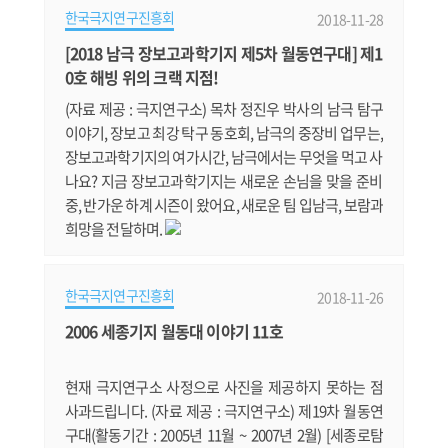
한국극지연구진흥회
2018-11-28
드 대통령)의 개회사에 이어 강경화 외교부 장관과 반기
문 전 유엔 사무총장의 연설이 이어진다. 포럼에는 북극
[2018 남극 장보고과학기지 제5차 월동연구대] 제1
권 국가 정부 관계자 및 국내외 북극 관련 기업‧연구기
0호 해빙 위의 크랙 지점!
관 관계자 등 약 300명이 참.......
(자료 제공 : 극지연구소) 목차 정진우 박사의 남극 탐구
이야기, 장보고 최강 탁구 동호회, 남극의 중장비 업무는,
장보고과학기지의 여가시간, 남극에서는 무엇을 먹고 사
나요? 지금 장보고과학기지는 새로운 손님을 맞을 준비
중, 반가운 하계 시즌이 왔어요, 새로운 팀 입남극, 보람과
희망을 전달하며.
한국극지연구진흥회
2018-11-26
2006 세종기지 월동대 이야기 11호
현재 극지연구소 사정으로 사진을 제공하지 못하는 점
사과드립니다. (자료 제공 : 극지연구소) 제19차 월동연
구대(활동기간 : 2005년 11월 ~ 2007년 2월) [세종로탐