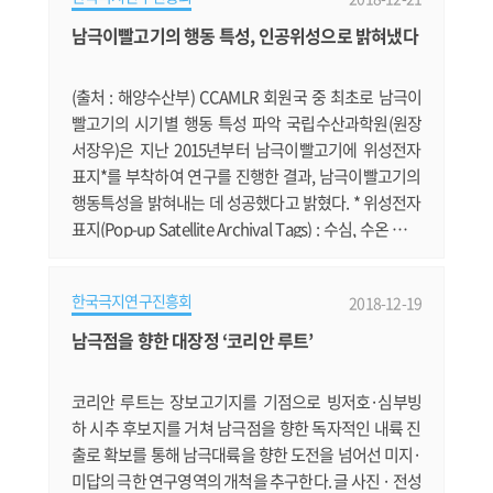
전, '수어드(Seward)의 아이스박스'를 찾아서 김영춘 해
양수산부 장관이 남극 세종기지 30주년을 맞아 선포된 '2
남극이빨고기의 행동 특성, 인공위성으로 밝혀냈다
050 극지비전'에 대해 설명합니다. https://news.v.dau
m.net/v/20181217080303605 북극권까지 손뻗.......
(출처 : 해양수산부) CCAMLR 회원국 중 최초로 남극이
빨고기의 시기별 행동 특성 파악 국립수산과학원(원장
서장우)은 지난 2015년부터 남극이빨고기에 위성전자
표지*를 부착하여 연구를 진행한 결과, 남극이빨고기의
행동특성을 밝혀내는 데 성공했다고 밝혔다. * 위성전자
표지(Pop-up Satellite Archival Tags) : 수심, 수온 등을
감지하는 전자센서가 내장된 자동분리 인공위성 전자표
지 현재 남극해양생물자원보존위원회(CCAMLR*)의 25
한국극지연구진흥회
2018-12-19
개 회원국 중 우리나라와 미국, 뉴질랜드가 위성전자표
지를 활용한 남극이빨고기 이동경로 및 행동 특성 연구
남극점을 향한 대장정 ‘코리안 루트’
를 진행 중이며, 남극이빨고기의 시기별 행동 특성을 밝
혀낸 것은 우리나라가 처음이다. * CCAML.......
코리안 루트는 장보고기지를 기점으로 빙저호·심부빙
하 시추 후보지를 거쳐 남극점을 향한 독자적인 내륙 진
출로 확보를 통해 남극대륙을 향한 도전을 넘어선 미지·
미답의 극한 연구영역의 개척을 추구한다. 글 사진 · 전성