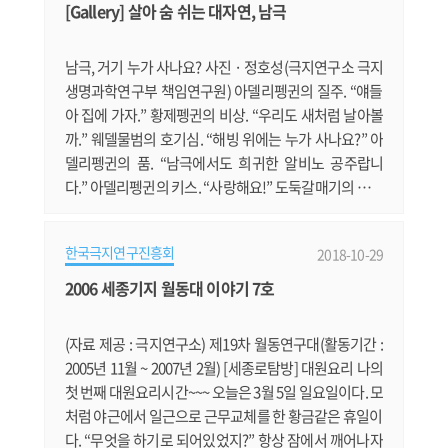
게 점심까지 준비할 의향으로 평상시 보다 일찍 일어났
[Gallery] 살아 숨 쉬는 대자연, 남극
다. 점심은 콩물국수 그런데, 여기에서 큰 실수를 해버렸
다 ㅜㅜ;; 콩물국수.......
남극, 거기 누가 사나요? 사진 · 정호성(극지연구소 극지
생명과학연구부 책임연구원) 아델리펭귄의 질주. “얘들
아 집에 가자.” 황제펭귄의 비상. “우리도 새처럼 날아볼
까.” 웨델물범의 호기심. “해빙 위에는 누가 사나요?” 아
델리펭귄의 품. “남극에서도 희귀한 알비노 공주랍니
다.” 아델리펭귄의 키스. “사랑해요!” 도둑갈매기의 눈초
리. “이번엔 무엇을 사냥할까?” 범고래 한 쌍의 신혼여행.
“순백의 아름다움이 빛나는 남극에 왔어요.” 멜버른 화
한국극지연구진흥회
2018-10-29
산의 포효. “여기가 바로 대자연이 숨 쉬는 남극” 범고래
가족의 나들이. “엄마 아빠, 같이 가요.”
2006 세종기지 월동대 이야기 7호
(자료 제공 : 극지연구소) 제19차 월동연구대(활동기간 :
2005년 11월 ~ 2007년 2월) [세종로탐방] 대원요리 나의
첫 번째 대원요리시간~~~ 오늘은 3월 5일 일요일이다. 모
처럼 야근에서 일근으로 근무교체를 한 황금같은 휴일이
다. “무엇을 하기로 되어있었지?” 항상 잠에서 깨어나자