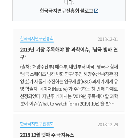
니다.
한국극지연구진흥회 블로그
한국극지연구진흥회
2018-12-31
2019년 가장 주목해야 할 과학이슈, ‘남극 빙하 연
구‘
(출처 : 해양수산부) 해수부, 내년부터 미국․영국과 함께
‘남극 스웨이츠 빙하 변화 연구‘ 추진 해양수산부(장관 김
영춘)가 새롭게 추진하는 연구개발(R&D) 과제가 세계 유
명 학술지 ‘네이처(Nature)’가 주목하는 첫 번째 과제로
선정되었다. 지난주 네이처는 ‘2019년 주목해야 할 과학
분야 이슈(What to watch for in 2019) 10선’을 발표하
고, 그 중 우리나라와 미국, 영국이 2019년부터 남극에서
함께 추진할 예정인 ‘스웨이츠 빙하 변화 연구’ 프로젝트
한국극지연구진흥회
2018-12-29
를 1순위로 꼽았다. 서남극에 위치한 스웨이츠 빙하(Th
waites Glacier)는 이미 붕괴가 진행되고 있으며, 되돌릴
2018 12월 넷째 주 극지뉴스