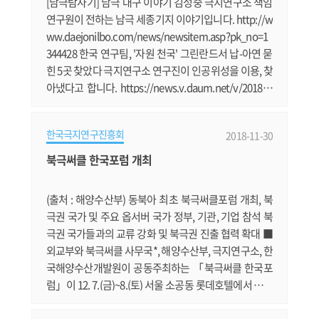
[남극탐사기] 남극 대구 이야기 김성중 극지연구소 책임
연구원이 전하는 남극 세종기지 이야기입니다. http://w
ww.daejonilbo.com/news/newsitem.asp?pk_no=1
344428 한국 연구팀, '자원 천국' 그린란드서 납-아연 묻
힌 5곳 찾았다 극지연구소 연구진이 인공위성을 이용, 찾
아냈다고 합니다. https://news.v.daum.net/v/201811
23030031502 이정미 의원, 송도 극지연구소 방문 극지
연구소 이전 논란 일축 정의당 이정미 대표가 극지연구
한국극지연구진흥회
2018-11-30
소를 방문했습니다. http://www.sisamagazine.co.kr/
news/articleView.html?idxno=157719#09ne '북극써
북극써클 한국포럼 개최
클 한국포럼' 내달 7일 개최 북극권 국가 관계자 등 300여
명이 참석하는 '북극써클 한국포럼'이 12월 7일부.......
(출처 : 해양수산부) 동북아 최초 북극써클포럼 개최, 북
극권 국가 및 주요 옵서버 국가 정부, 기관, 기업 참석 북
극권 국가들과의 교류 강화 및 북극권 진출 협력 확대 ■
외교부와 북극써클 사무국*, 해양수산부, 극지연구소, 한
국해양수산개발원이 공동주최하는 「북극써클 한국포
럼」이 12. 7.(금)~8.(토) 서울 소공동 롯데호텔에서 개최
된다. ● 이번 포럼에서는 올라퓌르 라그나르 그림슨(Ol
afur Ragnar Grimsson) 북극써클 이사장(前 아이슬란