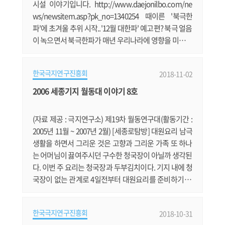
시설 이야기입니다. http://www.daejonilbo.com/ne
ws/newsitem.asp?pk_no=1340254 때이른 '북극한
파'에 초겨울 추위 시작..'12월 대한파' 예고편? 북극 얼음
이 녹으면서 북극한파가 매년 우리나라에 영향을 미치는
듯 합니다. https://news.v.daum.net/v/201810300930
47592 극지과학 전문도서관 '이글루' 우수도서관 선정
한국극지연구진흥회
2018-11-02
극지연구소의 극지과학 전문도서관이 상을 받았습니다.
https://news.v.daum.net/v/20181025172423007 남
2006 세종기지 월동대 이야기 8호
극과학기지, 피부과·정형외과 질환 다수 발생 남극세종
기지의 질환 1위가 피부병이군요. http://www.bosa.
(자료 제공 : 극지연구소) 제19차 월동연구대(활동기간 :
c.......
2005년 11월 ~ 2007년 2월) [세종로탐방] 대원요리 남극
생활을 하면서 그리운 것은 고향과 그리운 가족 또 하나
는 어머님이 끓여주시던 구수한 청국장이 아닐까 생각된
다. 이번 주 요리는 청국장과 두부김치이다. 기지 내에 청
국장이 없는 관계로 4일전부터 대원요리를 준비하기 위
해 분주한 시간을 보냈다. 콩을 씻고, 삶고, 적당한 온도에
서 숙성을 하여 발효를 시키고...., 숙성 3일째, 청국장이
한국극지연구진흥회
2018-10-31
완성됐다. 특유의 이상한 냄새 ^^ 일요일 아침 대원들에