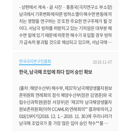
행 땐 국가의 허락을 받으라고요? 남.......
- 상편에서 계속 - 글 사진 · 홍종국(극지연구소 부소장)
남극에서 기후변화에 따른 빙하소멸이 해수면 변동에 끼
치는 영향을 연구하는 것 또한 주요한 연구주제가 될 것
이다. 서남극 빙하를 떠받치고 있는 기저암은 대부분 해
수면 밑에 있기 때문에 따뜻한 해수가 유입할 경우 빙하
가 급속히 붕괴될 것으로 예상되고 있으며, 서남극에 위
치한 아문센해에서는 실제로 급격한 빙하소멸이 관측되
고 있다. 국제적으로는 빙하소멸의 진행속도를 정확하게
한국극지연구진흥회
2018-11-07
관측하고 이에 따른 해수면 상승효과가 어느 정도 되는
지를 평가하는 것이 국제적인 이슈이다. 이와 같은 국제
한국, 남극해 조업에 최다 입어 승인 확보
적인 연구동향에 발맞추어 우리나라도 2020년부터 본격
적인 탐사를 할 예정이다. 사.......
(출처 : 해양수산부) 해수부, 제37차 남극해양생물자원보
존위원회 연례회의 참석 해양수산부(장관 김영춘)와 국
립수산과학원(원장 서장우)은 ‘제37차 남극해양생물자
원보존위원회(이하 CCAMLR) 연례회의*’ 결과에 따라, 2
018/19어기(2018. 12. 1.∼2019. 11. 30.)에 우리나라가
남극해 조업국가 중 가장 많은 입어 승인 척수**를 확보
하였다고 밝혔다. * 10. 22.∼11. 2. / 호주 호바트 CCAML