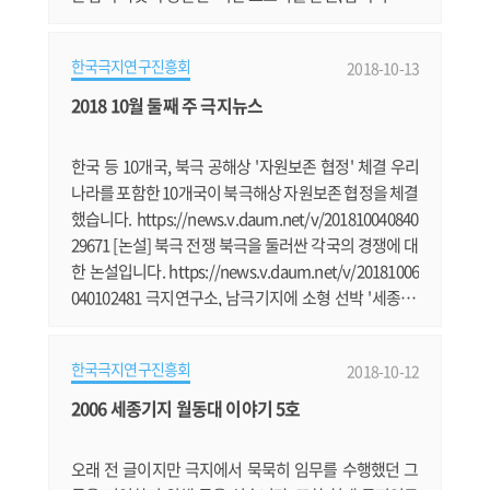
에 직면해 있음을 경고하고 나섰다. 에디터 · 강윤성 사진
· 그린피스 올해 3월 23일 새벽. 국제환경단체 그린피스
한국극지연구진흥회
2018-10-13
는 남극해에서 조업 중이던 크릴 어선에 ‘생존 캡슐’을 부
착해 조업 활동을 막는 평화적인 시위를 진행했다. 시위
2018 10월 둘째 주 극지뉴스
는 남극 그리니치 섬 인근 해상에서 우크라이나 국적의
크릴 조업선.......
한국 등 10개국, 북극 공해상 '자원보존 협정' 체결 우리
나라를 포함한 10개국이 북극해상 자원보존 협정을 체결
했습니다. https://news.v.daum.net/v/201810040840
29671 [논설] 북극 전쟁 북극을 둘러싼 각국의 경쟁에 대
한 논설입니다. https://news.v.daum.net/v/20181006
040102481 극지연구소, 남극기지에 소형 선박 '세종호'
도입 남극세종기지에서 고무보트를 써왔는데 소형 선박
2대를 도입하기로 했습니다. https://news.v.daum.ne
한국극지연구진흥회
2018-10-12
t/v/20181005100141736 [남극탐사기] 세종기지에는 오
로라가 있을까? 김성중 극지연구소 책임연구원이 전하
2006 세종기지 월동대 이야기 5호
는 남극 오로라 이야기입니다. http://www.daejonilbo.
com/news/newsitem.asp?pk_no=1338169 [정종.......
오래 전 글이지만 극지에서 묵묵히 임무를 수행했던 그