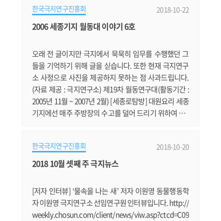
워 겨울이 매우 길고, 일 년 중 대부분의 기간이 눈으로 덮
한국극지연구진흥회
2018-10-22
여 있어 사람이 생활하기 힘든 지역이다. 하지만 이곳은
극지 조류를 연구하는 생태학자들의 관심을 받는 곳이기
2006 세종기지 월동대 이야기 6호
도 하다. 그 이유는 이 근방에 북극흰갈매기(Ivory Gull, P
agophila eburnea)의 주.......
오래 전 글이지만 극지에서 묵묵히 임무를 수행했던 그
들을 기억하기 위해 글을 싣습니다. 또한 현재 극지연구
소 사정으로 사진을 제공하지 못하는 점 사과드립니다.
(자료 제공 : 극지연구소) 제19차 월동연구대(활동기간 :
2005년 11월 ~ 2007년 2월) [세종로탐방] 대원요리 세종
기지에선 매주 주방장의 수고를 덜어 드리기 위하여 2명
씩 순번제로 대원요리를 만들고 있습니다. 지난주에는
전기 김홍대 대원과 해상안전 이재석 대원이 카레을 준
한국극지연구진흥회
2018-10-20
비 했습니다. 국내에서도 평소 자주 접하고 즐겨 먹던 요
리였지만 막상 주방에 들어서면 왠지 낯설은 것이 많아
2018 10월 셋째 주 극지뉴스
주방장의 도움이 없었다면 대원요리가 순조롭지 않았을
것입니다. 카레맛의 핵심은 카.......
[저자 인터뷰] ‘물속을 나는 새’ 저자 이원영 동물행동학
자 이원영 극지연구소 선임연구원 인터뷰입니다. http://
weekly.chosun.com/client/news/viw.asp?ctcd=C09