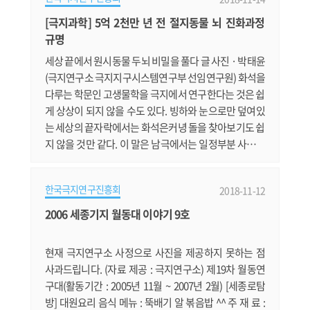
[극지과학] 5억 2천만 년 전 절지동물 뇌 진화과정
규명
세상 끝에서 원시동물 두뇌 비밀을 풀다 글 사진 · 박태윤
(극지연구소 극지지구시스템연구부 선임연구원) 화석을
다루는 학문인 고생물학을 극지에서 연구한다는 것은 쉽
게 상상이 되지 않을 수도 있다. 빙하와 눈으로만 덮여있
는 세상의 끝자락에서는 화석은커녕 돌을 찾아보기도 쉽
지 않을 것만 같다. 이 말은 남극에서는 일정부분 사실이
다. 남극 대륙은 98% 이상이 빙하로 덮여 있기에 퇴적암
이 드러난 부분을 찾는 것조차 쉽지 않다. 다행히 우리나
한국극지연구진흥회
2018-11-12
라의 세종기지가 있는 남극반도 지역과 장보고기지가 있
는 북빅토리아랜드 지역은 남극에서 암석 노출지가 가장
2006 세종기지 월동대 이야기 9호
많은 지역이기에 고생물학 연구가 어느 정도 가능하기는
하다. 그에 반해 북극.......
현재 극지연구소 사정으로 사진을 제공하지 못하는 점
사과드립니다. (자료 제공 : 극지연구소) 제19차 월동연
구대(활동기간 : 2005년 11월 ~ 2007년 2월) [세종로탐
방] 대원요리 음식 메뉴 : 뚝배기 알 볶음밥 ^^ 주 재 료 :