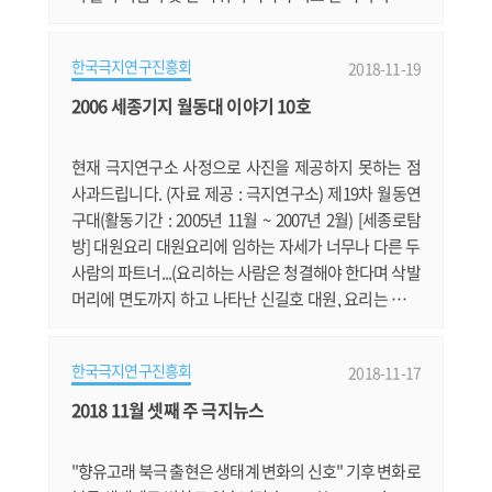
가 되어서도 남극을 향한 꿈은 사라지지 않았다. 그러던
어느 여름 날, 우연히 남극체험단 모집 광고를 본 나는 덜
한국극지연구진흥회
2018-11-19
컥 지원서를 냈다. 우주의 좋은 기운들이 순간 한곳으로
모인 탓이었을까 믿기지 않지만 3번의 심사를 거쳐 나는
2006 세종기지 월동대 이야기 10호
남극 체험단으로 선발됐다. 십년 전 지하철 광고에서 시
작한 나의 남극의.......
현재 극지연구소 사정으로 사진을 제공하지 못하는 점
사과드립니다. (자료 제공 : 극지연구소) 제19차 월동연
구대(활동기간 : 2005년 11월 ~ 2007년 2월) [세종로탐
방] 대원요리 대원요리에 임하는 자세가 너무나 다른 두
사람의 파트너...(요리하는 사람은 청결해야 한다며 삭발
머리에 면도까지 하고 나타난 신길호 대원, 요리는 구수
하고 넉넉한 마음과 몸에서 그 맛이 배어 나온다며 수염
을 기르고 야구모자까지 쓰고 나타난 박정민 대원)그들
한국극지연구진흥회
2018-11-17
은 다름 아닌 “잘생긴 공무원팀”입니다. 기지에 도착해
서 처음으로 대원요리를 시작한 파트너이며, 벌써 두 번
2018 11월 셋째 주 극지뉴스
째 대원요리의 시간이 돌아왔으니 벌써 8주가 지났습니
다. 처음에 돈까스 요리로 몇몇.......
"향유고래 북극 출현은 생태계 변화의 신호" 기후 변화로