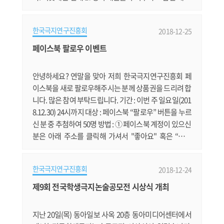
지를 지키고 있다. 월동생활을 하는 대원들의 가장 큰 즐
거움 중의 하나가 바로 먹는 시간이다. 저녁 시간이 되면
한국극지연구진흥회
2018-12-25
다른 곳과 같으면서도 다른, 남극에서만 맛볼 수 있는 다
양한 메뉴들이 선보인다. 이 중에 조리대원을 맡고 있는
페이스북 팔로우 이벤트
공민규 쉐프가 “세종기지 대원들이 평소에도 좋아하고,
힘든 일을 마친 대원들.......
안녕하세요? 연말을 맞아 저희 한국극지연구진흥회 페
이스북을 새로 팔로우해주시는 분께 상품권을 드리려 합
니다. 많은 참여 부탁드립니다. 기간 : 이번 주 일요일(201
8.12.30) 24시까지 대상 : 페이스북 “팔로우” 버튼을 누르
신 분 중 추첨하여 50명 방법 : ① 페이스북 계정이 있으신
분은 아래 주소를 클릭해 가셔서 "좋아요" 혹은 “팔로
우”를 누릅니다. http://www.facebook.com/kosap.kr
② 다시 이 글 아래에 비밀댓글로 이름(페이스북 닉네임)
한국극지연구진흥회
2018-12-24
과 휴대폰번호를 적습니다. 그러면 그 중 50분을 뽑아 상
품권을 보내드리겠습니다. 선물 : 컬처랜드 모바일 문화
제9회 전국학생극지논술공모전 시상식 개최
상품권 5,000원권 (전국 5대 편의점과 CGV등에서 결제
할 수 있는 편리한 상품.......
지난 20일(목) 동아일보 사옥 20층 동아미디어센터에서