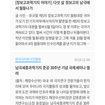
학기지 준공 30주년 기념 국제세미나 해양수산부와 극지
[장보고과학기지 이야기] 다섯 살 장보고의 남극에
연구소가 4일부터 이틀간 남극세종과학기지 준공 30주
서 월동나기
년을 맞아 국제 세미나를 개최합니다. https:/.......
글 사진 · 유규철 제5차 장보고과학기지 월동대장 극야
가 오기 전 기지 외부에서 마지막 촬영을 한 제5차 장보고
과학기지 대원들 벌써 6월 5일이다. 잠 못 이루는 극야가
계속되고 있다. 벌써 시간이 이렇게 흘렀나 뒤돌아본다.
작년 이만쯤 월동대장 임명을 받고 그해 겨울 10월 말에
들어와서 4차 월동대와 인수인계를 끝낸 지가 엊그제 같
은데, 전체 월동 시간의 반이 지나갔다. 사실 우리 월동대
가 여기 도착하자마자 3일 만에 인수인계를 끝내고 바로
한국극지연구진흥회
2018-12-04
업무를 시작하려니 걱정 반 근심 반으로 그저 마음이 무
겁기만 했다. 근데 그 시간이 아무 탈 없이 잘 갔으니 한편
남극세종과학기지 준공 30주년 기념 국제세미나 열
으론 우리 월동대가 대견하기만 하다. 극지연구소 연구
려
원들이 장보고과학.......
(출처 : 해양수산부) 국내·외 극지연구 전문가들이 한자
리에 모여 우리나라 극지활동의 성과를 돌아보고, 앞으
로의 도전 과제와 인프라 확충 등 나아갈 방향에 대해 논
의하는 자리가 마련된다. 해양수산부(장관 김영춘)와 극
지연구소(소장 윤호일)는 남극세종과학기지 준공 30주