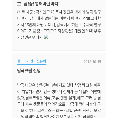
월동연구대는 발대식을 마친 뒤 안전 훈련, 위치확인시
호 - 꽁!꽁! 얼어버린 바다!
스템(GPS) 및 무선통신 사용법, 응급.......
(자료 제공 : 극지연구소) 목차 정진우 박사의 남극 탐구
이야기, 남극에서 활동하는 비행기 이야기, 장보고과학
기지 18번째 대원 이야기, 남극에서 하는 우주과학 연구
이야기, 지금 장보고과학기지 상황은? 대원 인터뷰! 우주
기상 권종우 대원.
한국극지연구진흥회
2018-10-15
남극크릴 전쟁
남극 바닷속 쟁탈전이 벌어지고 있다 상업적 크릴 어획
이 치열해지면서 남극 생태계 전체가 큰 위협에 직면해
있다. 남극크릴은 어류, 조류, 펭귄, 물개, 해표, 고래 등 남
극에 사는 생물들의 먹잇감으로, 남극해 먹이사슬의 근
간을 이룬다. 그린피스는 최근 <크릴 전쟁: 당신이 모르
는 남극 바닷속 쟁탈전>이란 보고서를 발간, 남극이 위기