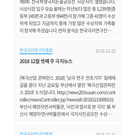
제9회 전국학생극지논술공모전 시상식이 열렸습니다.
시상식장 입구 모습 올해는 작년보다 많은 총 1,239명(중
등부 245편과 고등부 994편)이 참가해 그중 41명이 수상
하게 되었고 지금까지 중에 가장 많은 수상자와 가족들
이 참석해 주셨습니다. 먼저 윤석순 한국극지연구진흥회
장의 개회사에 이어 윤석순 한국극지연구진흥회장의 개
회사 모습 이어 신선호 해양수산부 해양정책팀장께서 재
한국극지연구진흥회
2018-12-22
미있고 유익한 축사를 해주셨습니다. 신선호 해양수산부
해양정책팀장의 축사 홍종국 극지연구소 부소장의 축사
2018 12월 셋째 주 극지뉴스
도 있었습니다. 홍종국 극지연구소 부소장의 축사 심사
위원장인 장순근 극지연구소 명예.......
[북극산업 콘퍼런스 2018] '남극 연구 전초기지' 칠레에
길을 묻다 지난 금요일 부산에서 열린 '북극산업콘퍼런
스 2018' 소식입니다. http://news20.busan.com/cont
roller/newsController.jsp?newsId=20181216000101
부산시 해양자연사박물관, '사진과 엽서로 본 극지' 展 부
산시 해양자연사박물관에서 극지사진공모전 수상작과
수집가 문지호씨의 수집품 등을 전시합니다. https://ne
ws.v.daum.net/v/20181217094414199 2050 극지비
한국극지연구진흥회
2018-12-21