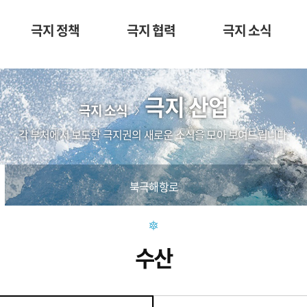
극지 정책
극지 협력
극지 소식
극지 산업
극지 소식
각 부처에서 보도한 극지권의 새로운 소식을 모아 보여드립니다.
북극해항로
수산