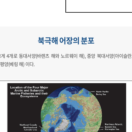
북극해 어장의 분포
크게 4개로 동대서양(바렌츠 해와 노르웨이 해), 중앙 북대서양(아이슬
평양(베링 해) 이다.