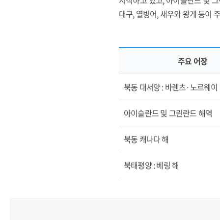
서식하고 있고, 아이슬란드 및 그
대구, 열빙어, 새우와 왕게 등이 
주요 어장
북극해 및 주변 수역의 주요 어족 자원
북동 대서양 : 바렌츠·노르웨이
아이슬란드 및 그린란드 해역
북동 캐나다 해
북태평양 : 베링 해