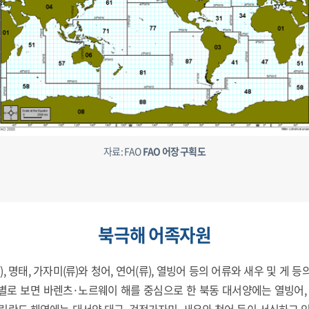
자료: FAO
FAO 어장 구획도
북극해 어족자원
, 명태, 가자미(류)와 청어, 연어(류), 열빙어 등의 어류와 새우 및 게
별로 보면 바렌츠·노르웨이 해를 중심으로 한 북동 대서양에는 열빙어, 