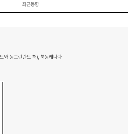
최근동향
란드와 동그린란드 해), 북동캐나다