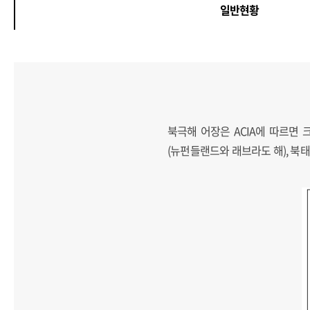
일반현황
북극해 어장은 ACIA에 따르면 
(뉴펀들랜드와 래브라도 해), 북태