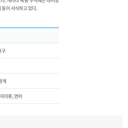
있다. 캐나다 북동 수역에는 대서양
어 등이 서식하고 있다.
대구
 왕게
가자미류, 연어