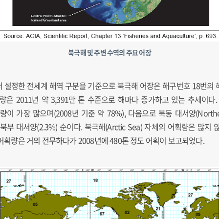
북극해 및 주변 수역의 주요 어장
서 설정한 전세계 해역 구분을 기준으로 북극해 어장은 해구번호 18번의 
은 2011년 약 3,391만 톤 수준으로 해마다 증가하고 있는 추세이다
생산량이 가장 많으며(2008년 기준 약 78%), 다음으로 북동 대서양(Northeast 
 북부 대서양(2.3%) 순이다. 북극해(Arctic Sea) 자체의 어획량은 많
 어획량은 거의 전무하다가 2008년에 480톤 정도 어획이 보고되었다.