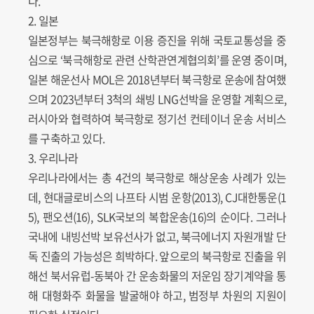
다.
2. 일본
일본정부는 북극해항로 이용 증진을 위해 국토교통성을 중
심으로 ‘북극해항로 관련 산학관연계협의회’를 운영 중이며,
일본 해운선사 MOL은 2018년부터 북극항로 운송에 참여했
으며 2023년부터 3척의 쇄빙 LNG선박을 운영할 계획으로,
러시아와 협력하여 북극항로 정기선 컨테이너 운송 서비스
를 구축하고 있다.
3. 우리나라
우리나라에서는 총 4건의 북극항로 해상운송 사례가 있는
데, 현대글로비스의 나프타 시범 운항(2013), CJ대한통운(1
5), 팬오션(16), SLK국보의 복합운송(16)의 순이다. 그러나
국내에 내빙선박 보유선사가 없고, 북극에너지 자원개발 단
독 진출의 가능성은 희박하다. 앞으로의 북극항로 진출을 위
해선 북서유럽-동북아 간 운송화물의 저운임 장기계약을 통
해 대형화주 화물을 발굴해야 하고, 범정부 차원의 지원이