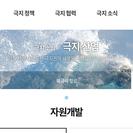
극지 정책
극지 협력
극지 소식
극지 산업
극지 소식
각 부처에서 보도한 극지권의 새로운 소식을 모아 보여드립니다.
북극해항로
자원개발