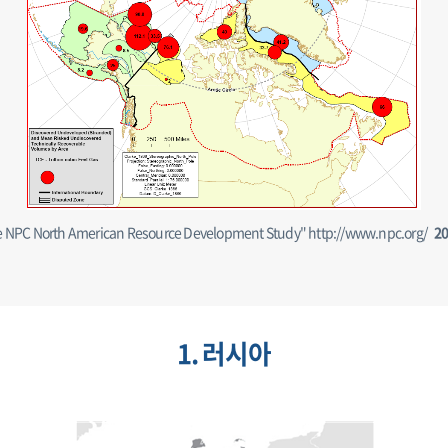
e NPC North American Resource Development Study" http://www.npc.org/
2
1. 러시아