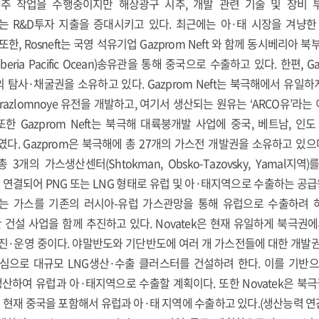
, 시추 작업을 수행중이지만 해상광구 시추, 개발 관련 기술 및 장
 R&D투자 지출을 증대시키고 있다. 최근에는 아·태 시장을 겨냥한
한, Rosneft는 국영 석유기업 Gazprom Neft 와 함께 동시베리아 
Siberia Pacific Ocean)송유관을 통해 중국으로 수출하고 있다. 한편, 
개의 탐사·채굴권을 소유하고 있다. Gazprom Neft는 북극해에서 유
razlomnoye 유전을 개발하고, 여기서 생산되는 원유는 ‘ARCO유’
한 Gazprom Neft는 북극해 대륙붕개발 사업에 중국, 베트남, 
다. Gazprom은 북극해에 총 27개의 가스전 개발권을 소유하고 있으며
개의 가스생산센터(Shtokman, Obsko-Tazovsky, Yamal지
결되어 PNG 또는 LNG 형태로 유럽 및 아·태지역으로 수출하는 공급원 
는 가스를 기존의 러시아-유럽 가스관망을 통해 유럽으로 수출하려 하
설 사업을 함께 추진하고 있다. Novatek은 현재 유일하게 북극권에
추진·운영 중이다. 야말반도와 기단반도에 여러 개 가스전들에 대한 개발권
 중심으로 대규모 LNG생산·수출 클러스터를 건설하려 한다. 이를 기반으로
G를 생산하여 유럽과 아·태지역으로 수출할 계획이다. 또한 Novatek은 북
재 중국을 포함해서 유럽과 아·태 지역에 수출하고 있다.(생산능력 연간 1,65