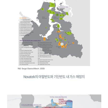
Novatek의 야말반도와 기단반도 내 가스 매장지