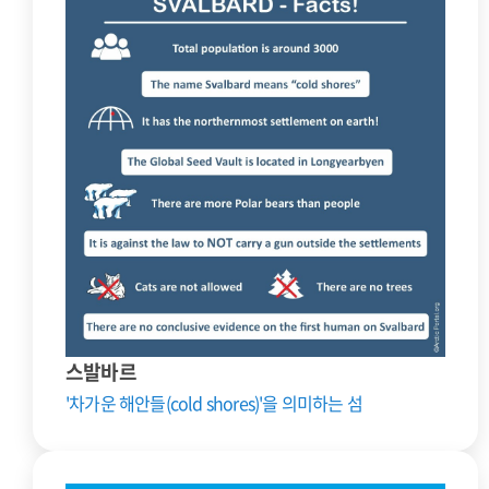
스발바르
'차가운 해안들(cold shores)'을 의미하는 섬