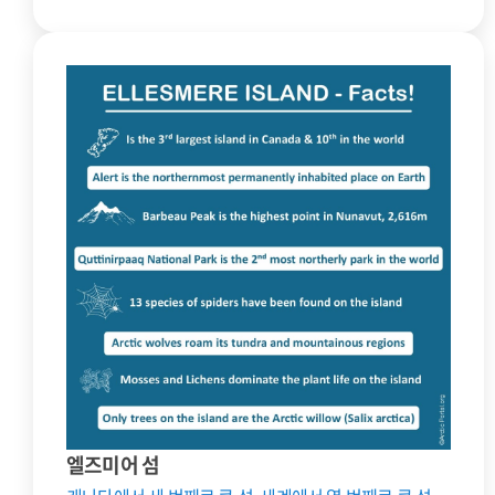
엘즈미어 섬