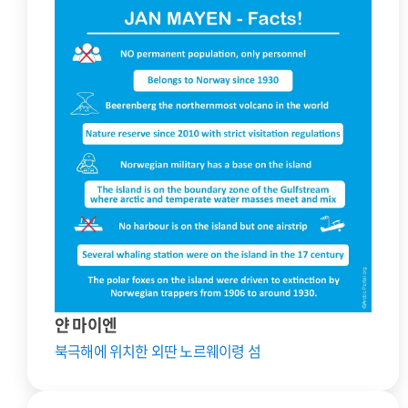
얀 마이엔
북극해에 위치한 외딴 노르웨이령 섬