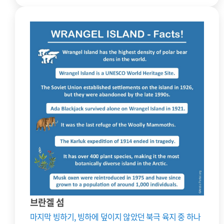
브란겔 섬
마지막 빙하기, 빙하에 덮이지 않았던 북극 육지 중 하나