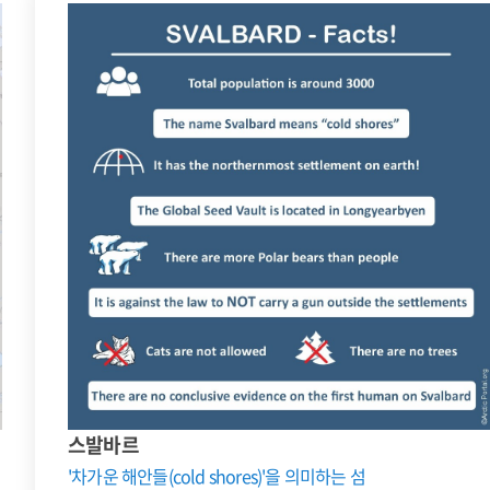
스발바르
'차가운 해안들(cold shores)'을 의미하는 섬