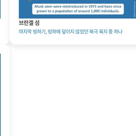
브란겔 섬
마지막 빙하기, 빙하에 덮이지 않았던 북극 육지 중 하나