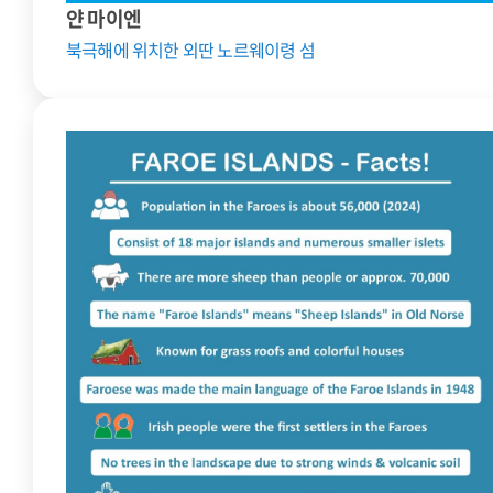
얀 마이엔
북극해에 위치한 외딴 노르웨이령 섬