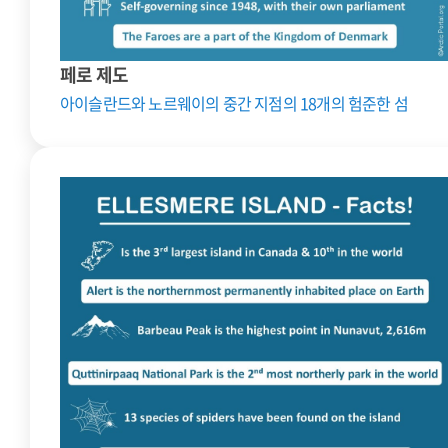
페로 제도
아이슬란드와 노르웨이의 중간 지점의 18개의 험준한 섬