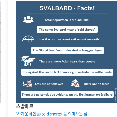
스발바르
'차가운 해안들(cold shores)'을 의미하는 섬