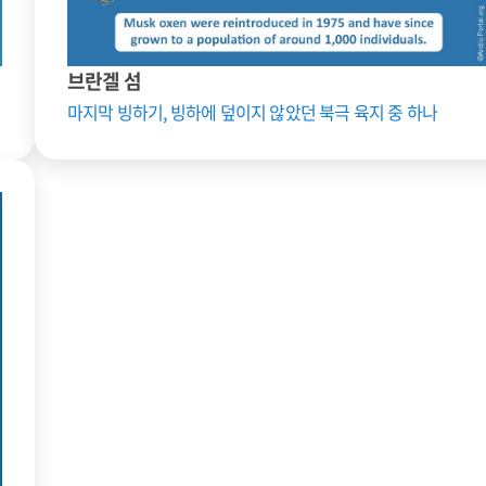
브란겔 섬
마지막 빙하기, 빙하에 덮이지 않았던 북극 육지 중 하나