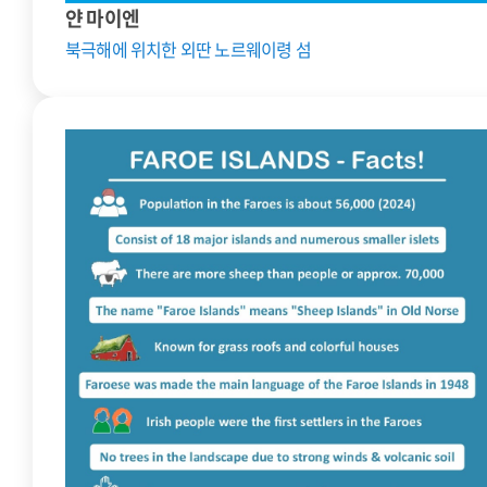
얀 마이엔
북극해에 위치한 외딴 노르웨이령 섬