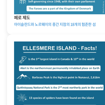
페로 제도
아이슬란드와 노르웨이의 중간 지점의 18개의 험준한 섬