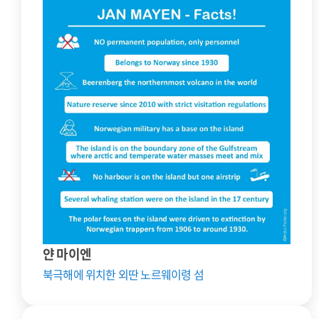
얀 마이엔
북극해에 위치한 외딴 노르웨이령 섬