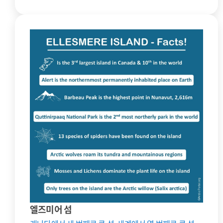
엘즈미어 섬