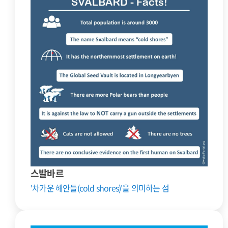
스발바르
'차가운 해안들(cold shores)'을 의미하는 섬