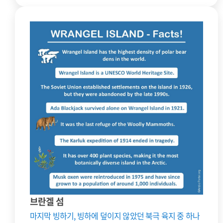
브란겔 섬
마지막 빙하기, 빙하에 덮이지 않았던 북극 육지 중 하나