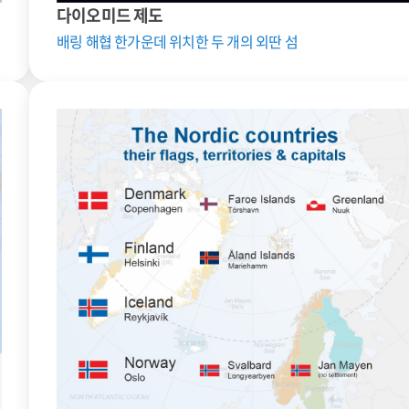
다이오미드 제도
배링 해협 한가운데 위치한 두 개의 외딴 섬