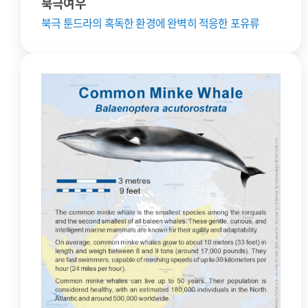
북극여우
북극 툰드라의 혹독한 환경에 완벽히 적응한 포유류