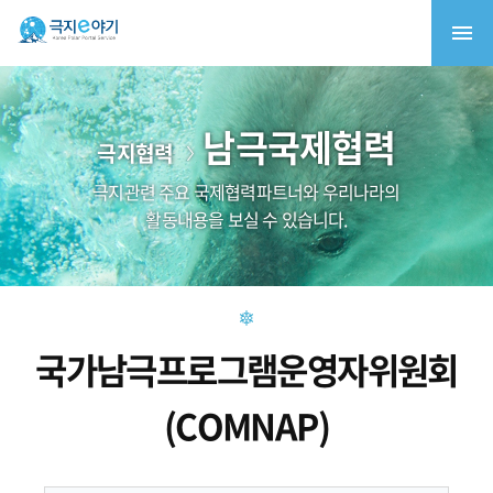
남극국제협력
극지협력
극지관련 주요 국제협력파트너와 우리나라의
활동내용을 보실 수 있습니다.
국가남극프로그램운영자위원회
(COMNAP)