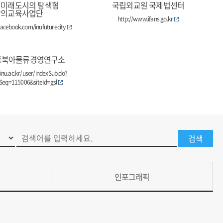
 미래도시의 탐색형
국립외교원 국제법센터
창의교육사업단
http://www.ifans.go.kr
acebook.com/inufuturecity
동북아물류경영연구소
inu.ac.kr/user/indexSub.do?
eq=115006&siteId=gsl
인포그래픽