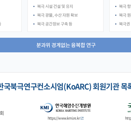
한국북극연구컨소시엄(KoARC) 회원기관 목
회
https://www.kmi.re.kr
htt