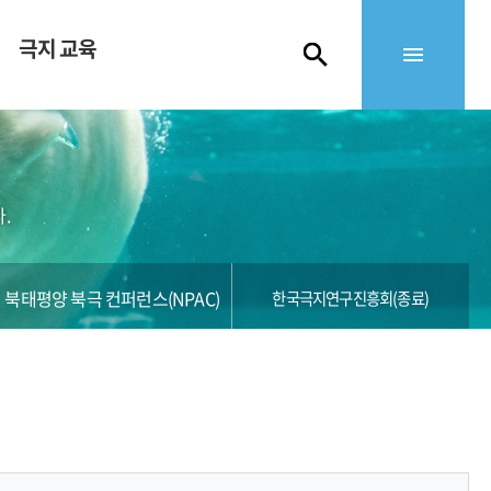
극지 교육
.
북태평양 북극 컨퍼런스(NPAC)
한국극지연구진흥회(종료)