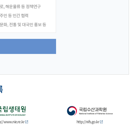
록
p://www.nie.re.kr
http://nifs.go.kr