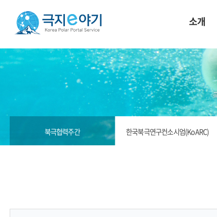
소개
북극협력주간
한국북극연구컨소시엄(KoARC)