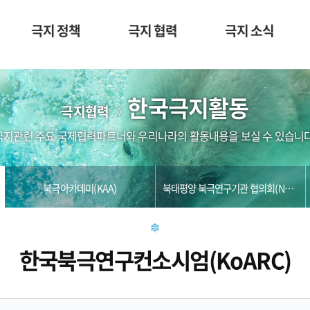
극지 정책
극지 협력
극지 소식
한국극지활동
극지협력
극지관련 주요 국제협력파트너와 우리나라의 활동내용을 보실 수 있습니다
북극아카데미(KAA)
북태평양 북극연구기관 협의회(NPARC)
한국북극연구컨소시엄(KoARC)