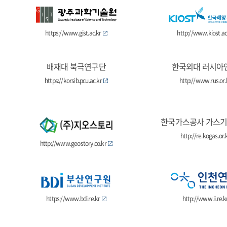
https://www.gist.ac.kr
http://www.kiost.ac
배재대 북극연구단
한국외대 러시아
https://korsib.pcu.ac.kr
http://www.rus.or.
한국가스공사 가스
http://re.kogas.or.
http://www.geostory.co.kr
https://www.bdi.re.kr
http://www.ii.re.k