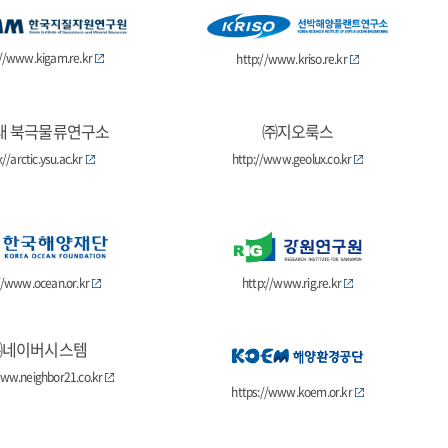
://www.kigam.re.kr
http://www.kriso.re.kr
대 북극물류연구소
㈜지오룩스
://arctic.ysu.ac.kr
http://www.geolux.co.kr
//www.ocean.or.kr
http://www.rig.re.kr
㈜네이버시스템
www.neighbor21.co.kr
https://www.koem.or.kr