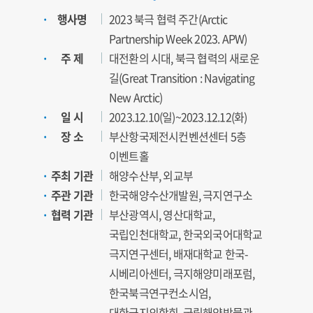
행사명
2023 북극 협력 주간(Arctic
Partnership Week 2023. APW)
주 제
대전환의 시대, 북극 협력의 새로운
길(Great Transition : Navigating
New Arctic)
일 시
2023.12.10(일)~2023.12.12(화)
장 소
부산항국제전시컨벤션센터 5층
이벤트홀
주최 기관
해양수산부, 외교부
주관 기관
한국해양수산개발원, 극지연구소
협력 기관
부산광역시, 영산대학교,
국립인천대학교, 한국외국어대학교
극지연구센터, 배재대학교 한국-
시베리아센터, 극지해양미래포럼,
한국북극연구컨소시엄,
대한극지의학회, 국립해양박물관,